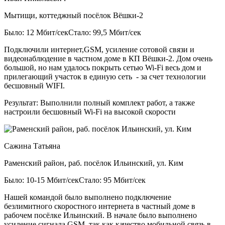
Мытищи, коттеджный посёлок Вёшки-2
Было: 12 Мбит/сек
Стало: 99,5 Мбит/сек
Подключили интернет,GSM, усиление сотовой связи и
видеонаблюдение в частном доме в КП Вёшки-2. Дом очень
большой, но нам удалось покрыть сетью Wi-Fi весь дом и
прилегающий участок в единую сеть - за счет технологии
бесшовный WIFI.
Результат:
Выполнили полный комплект работ, а также
настроили бесшовный Wi-Fi на высокой скорости
Сажина Татьяна
Раменский район, раб. посёлок Ильинский, ул. Ким
Было: 10-15 Мбит/сек
Стало: 95 Мбит/сек
Нашей командой было выполнено подключение
безлимитного скоростного интернета в частный доме в
рабочем посёлке Ильинский. В начале было выполнено
усиление сигнала GSM, так как качество мобильной связь в