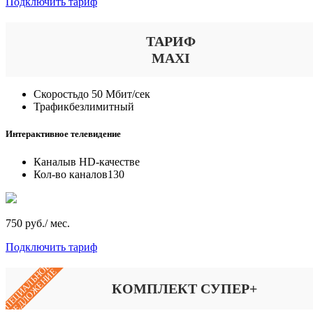
Подключить тариф
ТАРИФ
MAXI
Скорость
до 50 Мбит/сек
Трафик
безлимитный
Интерактивное телевидение
Каналы
в HD-качестве
Кол-во каналов
130
750 руб./ мес.
Подключить тариф
СПЕЦИАЛЬНОЕ
ПРЕДЛОЖЕНИЕ
КОМПЛЕКТ СУПЕР+