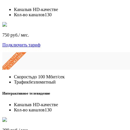
Каналы
в HD-качестве
Кол-во каналов
130
750 руб./ мес.
Подключить тариф
СПЕЦИАЛЬНОЕ
ПРЕДЛОЖЕНИЕ
Скорость
до 100 Мбит/сек
Трафик
безлимитный
Интерактивное телевидение
Каналы
в HD-качестве
Кол-во каналов
130