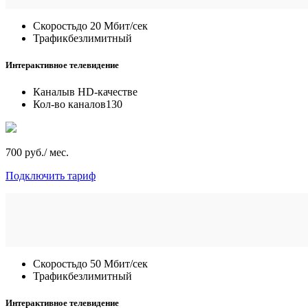
Скорость
до 20 Мбит/сек
Трафик
безлимитный
Интерактивное телевидение
Каналы
в HD-качестве
Кол-во каналов
130
700 руб./ мес.
Подключить тариф
Скорость
до 50 Мбит/сек
Трафик
безлимитный
Интерактивное телевидение