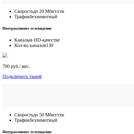
Скорость
до 20 Мбит/сек
Трафик
безлимитный
Интерактивное телевидение
Каналы
в HD-качестве
Кол-во каналов
130
700 руб./ мес.
Подключить тариф
Скорость
до 50 Мбит/сек
Трафик
безлимитный
Интерактивное телевидение