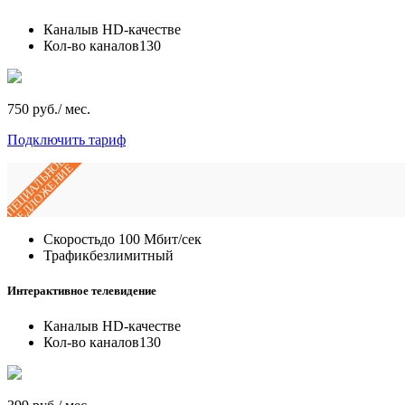
Каналы
в HD-качестве
Кол-во каналов
130
750 руб./ мес.
Подключить тариф
СПЕЦИАЛЬНОЕ
ПРЕДЛОЖЕНИЕ
Скорость
до 100 Мбит/сек
Трафик
безлимитный
Интерактивное телевидение
Каналы
в HD-качестве
Кол-во каналов
130