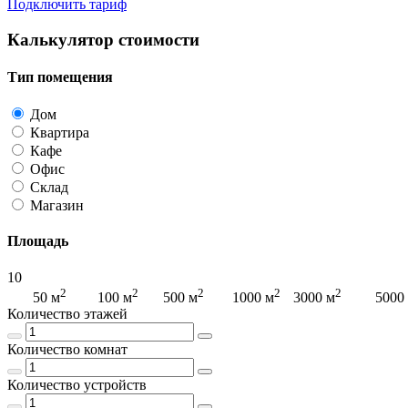
Подключить тариф
Калькулятор стоимости
Тип помещения
Дом
Квартира
Кафе
Офис
Склад
Магазин
Площадь
10
2
2
2
2
2
2
50 м
100 м
500 м
1000 м
3000 м
5000
Количество этажей
Количество комнат
Количество устройств