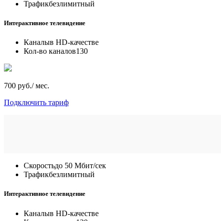
Трафик
безлимитный
Интерактивное телевидение
Каналы
в HD-качестве
Кол-во каналов
130
700 руб./ мес.
Подключить тариф
Скорость
до 50 Мбит/сек
Трафик
безлимитный
Интерактивное телевидение
Каналы
в HD-качестве