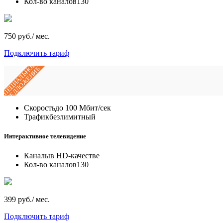
Кол-во каналов
130
750 руб./ мес.
Подключить тариф
СПЕЦИАЛЬНОЕ
ПРЕДЛОЖЕНИЕ
Скорость
до 100 Мбит/сек
Трафик
безлимитный
Интерактивное телевидение
Каналы
в HD-качестве
Кол-во каналов
130
399 руб./ мес.
Подключить тариф