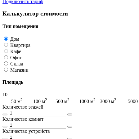
Подключить тариф
Калькулятор стоимости
Тип помещения
Дом
Квартира
Кафе
Офис
Склад
Магазин
Площадь
10
2
2
2
2
2
2
50 м
100 м
500 м
1000 м
3000 м
5000
Количество этажей
Количество комнат
Количество устройств