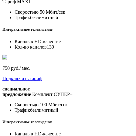
Тариф
MAXI
Скорость
до 50 Мбит/сек
Трафик
безлимитный
Интерактивное телевидение
Каналы
в HD-качестве
Кол-во каналов
130
750 руб./ мес.
Подключить тариф
специальное
предложение
Комплект СУПЕР+
Скорость
до 100 Мбит/сек
Трафик
безлимитный
Интерактивное телевидение
Каналы
в HD-качестве