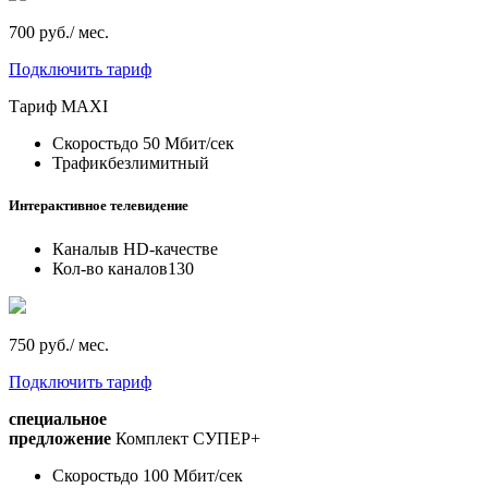
700 руб./ мес.
Подключить тариф
Тариф
MAXI
Скорость
до 50 Мбит/сек
Трафик
безлимитный
Интерактивное телевидение
Каналы
в HD-качестве
Кол-во каналов
130
750 руб./ мес.
Подключить тариф
специальное
предложение
Комплект СУПЕР+
Скорость
до 100 Мбит/сек