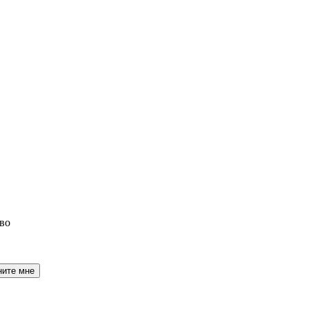
во
ните мне