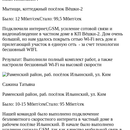
Мытищи, коттеджный посёлок Вёшки-2
Было: 12 Мбит/сек
Стало: 99,5 Мбит/сек
Подключили интернет,GSM, усиление сотовой связи и
видеонаблюдение в частном доме в КП Вёшки-2. Дом очень
большой, но нам удалось покрыть сетью Wi-Fi весь дом и
прилегающий участок в единую сеть - за счет технологии
бесшовный WIFI.
Результат:
Выполнили полный комплект работ, а также
настроили бесшовный Wi-Fi на высокой скорости
Сажина Татьяна
Раменский район, раб. посёлок Ильинский, ул. Ким
Было: 10-15 Мбит/сек
Стало: 95 Мбит/сек
Нашей командой было выполнено подключение
безлимитного скоростного интернета в частный доме в
рабочем посёлке Ильинский. В начале было выполнено
усиление сигнала GSM, так как качество мобильной связь в