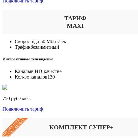
Подключить тариф
ТАРИФ
MAXI
Скорость
до 50 Мбит/сек
Трафик
безлимитный
Интерактивное телевидение
Каналы
в HD-качестве
Кол-во каналов
130
750 руб./ мес.
Подключить тариф
СПЕЦИАЛЬНОЕ
ПРЕДЛОЖЕНИЕ
КОМПЛЕКТ СУПЕР+