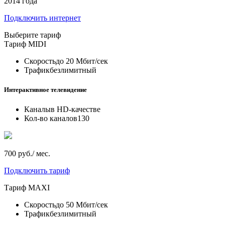
2014 года
Подключить интернет
Выберите тариф
Тариф
MIDI
Скорость
до 20 Мбит/сек
Трафик
безлимитный
Интерактивное телевидение
Каналы
в HD-качестве
Кол-во каналов
130
700 руб./ мес.
Подключить тариф
Тариф
MAXI
Скорость
до 50 Мбит/сек
Трафик
безлимитный