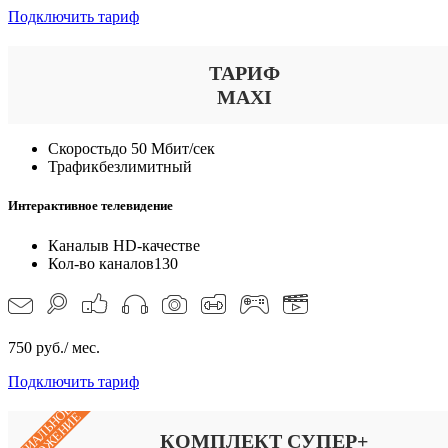
Подключить тариф
ТАРИФ
MAXI
Скорость
до 50 Мбит/сек
Трафик
безлимитный
Интерактивное телевидение
Каналы
в HD-качестве
Кол-во каналов
130
750 руб./ мес.
Подключить тариф
СПЕЦИАЛЬНОЕ
КОМПЛЕКТ СУПЕР+