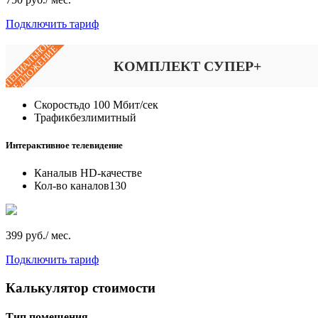
Подключить тариф
СПЕЦИАЛЬНОЕ
ПРЕДЛОЖЕНИЕ
КОМПЛЕКТ СУПЕР+
Скорость
до 100 Мбит/сек
Трафик
безлимитный
Интерактивное телевидение
Каналы
в HD-качестве
Кол-во каналов
130
399 руб./ мес.
Подключить тариф
Калькулятор стоимости
Тип помещения