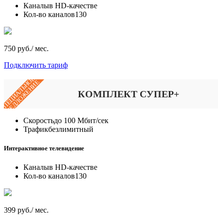
Каналы
в HD-качестве
Кол-во каналов
130
750 руб./ мес.
Подключить тариф
СПЕЦИАЛЬНОЕ
ПРЕДЛОЖЕНИЕ
КОМПЛЕКТ СУПЕР+
Скорость
до 100 Мбит/сек
Трафик
безлимитный
Интерактивное телевидение
Каналы
в HD-качестве
Кол-во каналов
130
399 руб./ мес.