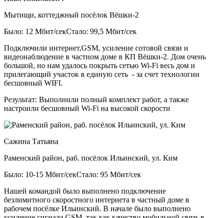
Мытищи, коттеджный посёлок Вёшки-2
Было: 12 Мбит/сек
Стало: 99,5 Мбит/сек
Подключили интернет,GSM, усиление сотовой связи и
видеонаблюдение в частном доме в КП Вёшки-2. Дом очень
большой, но нам удалось покрыть сетью Wi-Fi весь дом и
прилегающий участок в единую сеть - за счет технологии
бесшовный WIFI.
Результат:
Выполнили полный комплект работ, а также
настроили бесшовный Wi-Fi на высокой скорости
Сажина Татьяна
Раменский район, раб. посёлок Ильинский, ул. Ким
Было: 10-15 Мбит/сек
Стало: 95 Мбит/сек
Нашей командой было выполнено подключение
безлимитного скоростного интернета в частный доме в
рабочем посёлке Ильинский. В начале было выполнено
усиление сигнала GSM, так как качество мобильной связь в