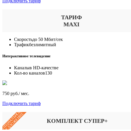
Подключить тариф
ТАРИФ
MAXI
Скорость
до 50 Мбит/сек
Трафик
безлимитный
Интерактивное телевидение
Каналы
в HD-качестве
Кол-во каналов
130
750 руб./ мес.
Подключить тариф
СПЕЦИАЛЬНОЕ
ПРЕДЛОЖЕНИЕ
КОМПЛЕКТ СУПЕР+