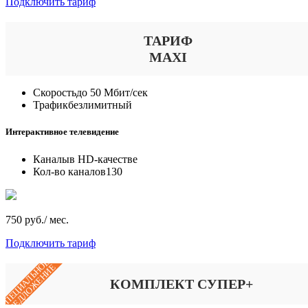
Подключить тариф
ТАРИФ
MAXI
Скорость
до 50 Мбит/сек
Трафик
безлимитный
Интерактивное телевидение
Каналы
в HD-качестве
Кол-во каналов
130
750 руб./ мес.
Подключить тариф
СПЕЦИАЛЬНОЕ
ПРЕДЛОЖЕНИЕ
КОМПЛЕКТ СУПЕР+