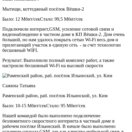
Мытищи, коттеджный посёлок Вёшки-2
Было: 12 Мбит/сек
Стало: 99,5 Мбит/сек
Подключили интернет,GSM, усиление сотовой связи и
видеонаблюдение в частном доме в КП Вёшки-2. Дом очень
большой, но нам удалось покрыть сетью Wi-Fi весь дом и
прилегающий участок в единую сеть - за счет технологии
бесшовный WIFI.
Результат:
Выполнили полный комплект работ, а также
настроили бесшовный Wi-Fi на высокой скорости
Сажина Татьяна
Раменский район, раб. посёлок Ильинский, ул. Ким
Было: 10-15 Мбит/сек
Стало: 95 Мбит/сек
Нашей командой было выполнено подключение
безлимитного скоростного интернета в частный доме в
рабочем посёлке Ильинский. В начале было выполнено
усиление сигнала GSM, так как качество мобильной связь в