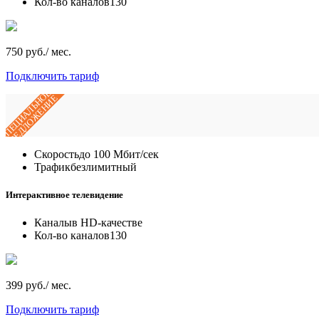
Кол-во каналов
130
750 руб./ мес.
Подключить тариф
СПЕЦИАЛЬНОЕ
ПРЕДЛОЖЕНИЕ
Скорость
до 100 Мбит/сек
Трафик
безлимитный
Интерактивное телевидение
Каналы
в HD-качестве
Кол-во каналов
130
399 руб./ мес.
Подключить тариф