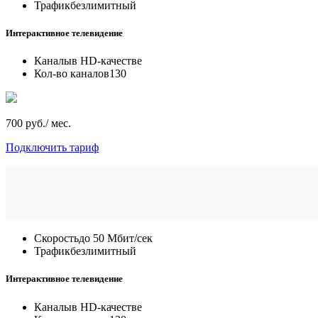
Трафик
безлимитный
Интерактивное телевидение
Каналы
в HD-качестве
Кол-во каналов
130
700 руб./ мес.
Подключить тариф
Скорость
до 50 Мбит/сек
Трафик
безлимитный
Интерактивное телевидение
Каналы
в HD-качестве