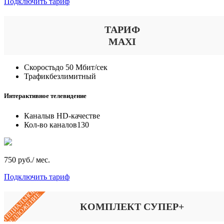
Подключить тариф
ТАРИФ
MAXI
Скорость
до 50 Мбит/сек
Трафик
безлимитный
Интерактивное телевидение
Каналы
в HD-качестве
Кол-во каналов
130
750 руб./ мес.
Подключить тариф
СПЕЦИАЛЬНОЕ
ПРЕДЛОЖЕНИЕ
КОМПЛЕКТ СУПЕР+