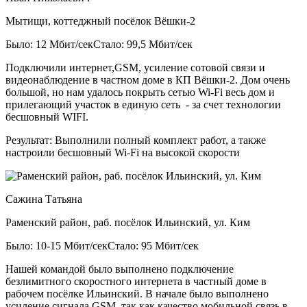
Мытищи, коттеджный посёлок Вёшки-2
Было: 12 Мбит/сек
Стало: 99,5 Мбит/сек
Подключили интернет,GSM, усиление сотовой связи и
видеонаблюдение в частном доме в КП Вёшки-2. Дом очень
большой, но нам удалось покрыть сетью Wi-Fi весь дом и
прилегающий участок в единую сеть - за счет технологии
бесшовный WIFI.
Результат:
Выполнили полный комплект работ, а также
настроили бесшовный Wi-Fi на высокой скорости
Сажина Татьяна
Раменский район, раб. посёлок Ильинский, ул. Ким
Было: 10-15 Мбит/сек
Стало: 95 Мбит/сек
Нашей командой было выполнено подключение
безлимитного скоростного интернета в частный доме в
рабочем посёлке Ильинский. В начале было выполнено
усиление сигнала GSM, так как качество мобильной связь в