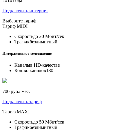
2014 года
Подключить интернет
Выберите тариф
Тариф
MIDI
Скорость
до 20 Мбит/сек
Трафик
безлимитный
Интерактивное телевидение
Каналы
в HD-качестве
Кол-во каналов
130
700 руб./ мес.
Подключить тариф
Тариф
MAXI
Скорость
до 50 Мбит/сек
Трафик
безлимитный