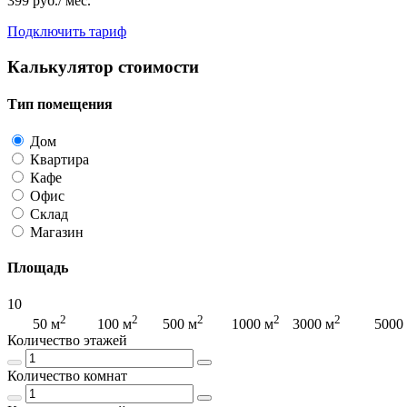
399 руб./ мес.
Подключить тариф
Калькулятор стоимости
Тип помещения
Дом
Квартира
Кафе
Офис
Склад
Магазин
Площадь
10
2
2
2
2
2
2
50 м
100 м
500 м
1000 м
3000 м
5000
Количество этажей
Количество комнат