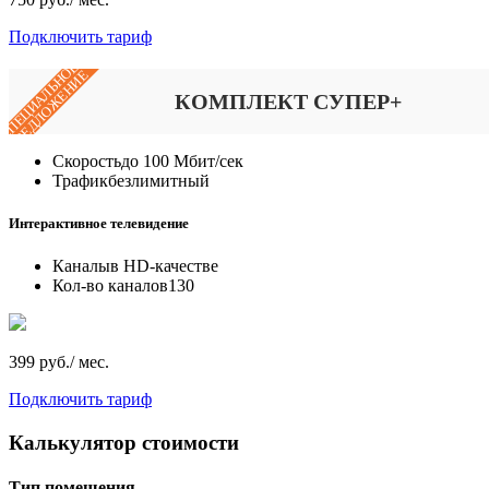
Подключить тариф
СПЕЦИАЛЬНОЕ
ПРЕДЛОЖЕНИЕ
КОМПЛЕКТ СУПЕР+
Скорость
до 100 Мбит/сек
Трафик
безлимитный
Интерактивное телевидение
Каналы
в HD-качестве
Кол-во каналов
130
399 руб./ мес.
Подключить тариф
Калькулятор стоимости
Тип помещения