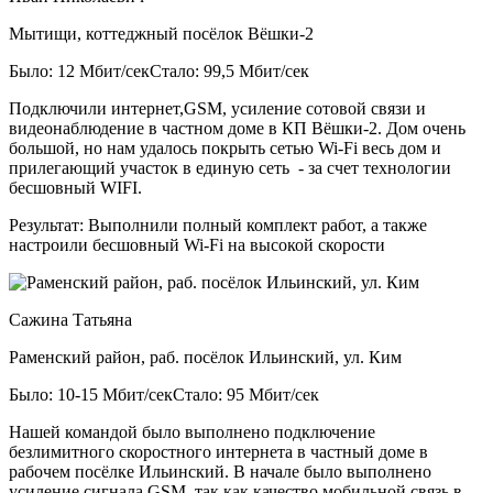
Мытищи, коттеджный посёлок Вёшки-2
Было: 12 Мбит/сек
Стало: 99,5 Мбит/сек
Подключили интернет,GSM, усиление сотовой связи и
видеонаблюдение в частном доме в КП Вёшки-2. Дом очень
большой, но нам удалось покрыть сетью Wi-Fi весь дом и
прилегающий участок в единую сеть - за счет технологии
бесшовный WIFI.
Результат:
Выполнили полный комплект работ, а также
настроили бесшовный Wi-Fi на высокой скорости
Сажина Татьяна
Раменский район, раб. посёлок Ильинский, ул. Ким
Было: 10-15 Мбит/сек
Стало: 95 Мбит/сек
Нашей командой было выполнено подключение
безлимитного скоростного интернета в частный доме в
рабочем посёлке Ильинский. В начале было выполнено
усиление сигнала GSM, так как качество мобильной связь в