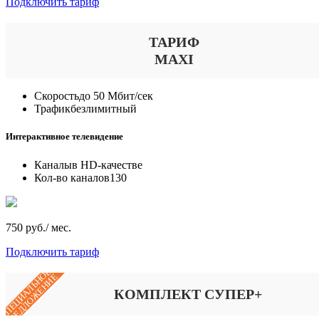
Подключить тариф
ТАРИФ
MAXI
Скорость
до 50 Мбит/сек
Трафик
безлимитный
Интерактивное телевидение
Каналы
в HD-качестве
Кол-во каналов
130
750 руб./ мес.
Подключить тариф
СПЕЦИАЛЬНОЕ
ПРЕДЛОЖЕНИЕ
КОМПЛЕКТ СУПЕР+