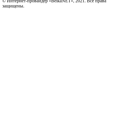
© Интернет-провайдер «BelkaNET», 2021. Все права
защищены.