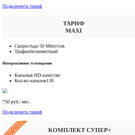
Подключить тариф
ТАРИФ
MAXI
Скорость
до 50 Мбит/сек
Трафик
безлимитный
Интерактивное телевидение
Каналы
в HD-качестве
Кол-во каналов
130
750 руб./ мес.
Подключить тариф
СПЕЦИАЛЬНОЕ
ПРЕДЛОЖЕНИЕ
КОМПЛЕКТ СУПЕР+