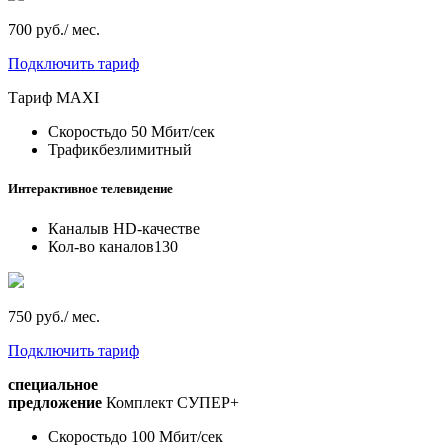
700 руб./ мес.
Подключить тариф
Тариф
MAXI
Скорость
до 50 Мбит/сек
Трафик
безлимитный
Интерактивное телевидение
Каналы
в HD-качестве
Кол-во каналов
130
750 руб./ мес.
Подключить тариф
специальное
предложение
Комплект СУПЕР+
Скорость
до 100 Мбит/сек