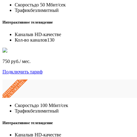
Скорость
до 50 Мбит/сек
Трафик
безлимитный
Интерактивное телевидение
Каналы
в HD-качестве
Кол-во каналов
130
750 руб./ мес.
Подключить тариф
СПЕЦИАЛЬНОЕ
ПРЕДЛОЖЕНИЕ
Скорость
до 100 Мбит/сек
Трафик
безлимитный
Интерактивное телевидение
Каналы
в HD-качестве