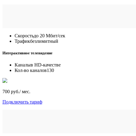
Скорость
до 20 Мбит/сек
Трафик
безлимитный
Интерактивное телевидение
Каналы
в HD-качестве
Кол-во каналов
130
700 руб./ мес.
Подключить тариф