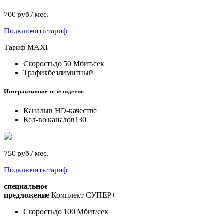
700 руб./ мес.
Подключить тариф
Тариф
MAXI
Скорость
до 50 Мбит/сек
Трафик
безлимитный
Интерактивное телевидение
Каналы
в HD-качестве
Кол-во каналов
130
750 руб./ мес.
Подключить тариф
специальное
предложение
Комплект СУПЕР+
Скорость
до 100 Мбит/сек