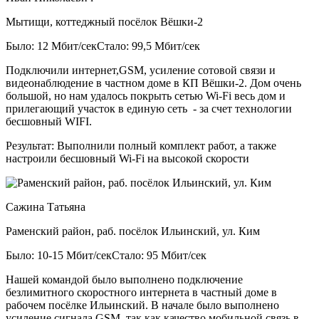
Мытищи, коттеджный посёлок Вёшки-2
Было: 12 Мбит/сек
Стало: 99,5 Мбит/сек
Подключили интернет,GSM, усиление сотовой связи и
видеонаблюдение в частном доме в КП Вёшки-2. Дом очень
большой, но нам удалось покрыть сетью Wi-Fi весь дом и
прилегающий участок в единую сеть - за счет технологии
бесшовный WIFI.
Результат:
Выполнили полный комплект работ, а также
настроили бесшовный Wi-Fi на высокой скорости
Сажина Татьяна
Раменский район, раб. посёлок Ильинский, ул. Ким
Было: 10-15 Мбит/сек
Стало: 95 Мбит/сек
Нашей командой было выполнено подключение
безлимитного скоростного интернета в частный доме в
рабочем посёлке Ильинский. В начале было выполнено
усиление сигнала GSM, так как качество мобильной связь в