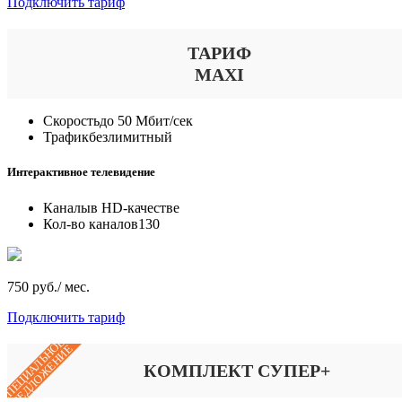
Подключить тариф
ТАРИФ
MAXI
Скорость
до 50 Мбит/сек
Трафик
безлимитный
Интерактивное телевидение
Каналы
в HD-качестве
Кол-во каналов
130
750 руб./ мес.
Подключить тариф
СПЕЦИАЛЬНОЕ
ПРЕДЛОЖЕНИЕ
КОМПЛЕКТ СУПЕР+