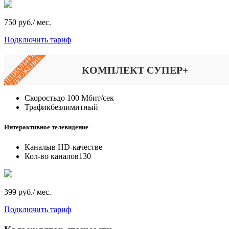
750 руб./ мес.
Подключить тариф
СПЕЦИАЛЬНОЕ
ПРЕДЛОЖЕНИЕ
КОМПЛЕКТ СУПЕР+
Скорость
до 100 Мбит/сек
Трафик
безлимитный
Интерактивное телевидение
Каналы
в HD-качестве
Кол-во каналов
130
399 руб./ мес.
Подключить тариф