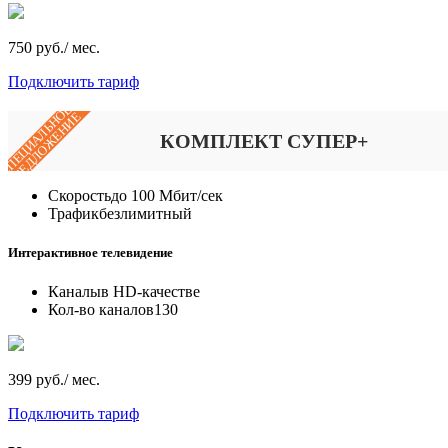
750 руб./ мес.
Подключить тариф
СПЕЦИАЛЬНОЕ
ПРЕДЛОЖЕНИЕ
КОМПЛЕКТ СУПЕР+
Скорость
до 100 Мбит/сек
Трафик
безлимитный
Интерактивное телевидение
Каналы
в HD-качестве
Кол-во каналов
130
399 руб./ мес.
Подключить тариф