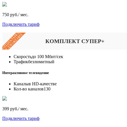
750 руб./ мес.
Подключить тариф
СПЕЦИАЛЬНОЕ
ПРЕДЛОЖЕНИЕ
КОМПЛЕКТ СУПЕР+
Скорость
до 100 Мбит/сек
Трафик
безлимитный
Интерактивное телевидение
Каналы
в HD-качестве
Кол-во каналов
130
399 руб./ мес.
Подключить тариф