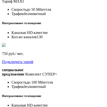
Тариф
MAXI
Скорость
до 50 Мбит/сек
Трафик
безлимитный
Интерактивное телевидение
Каналы
в HD-качестве
Кол-во каналов
130
750 руб./ мес.
Подключить тариф
специальное
предложение
Комплект СУПЕР+
Скорость
до 100 Мбит/сек
Трафик
безлимитный
Интерактивное телевидение
Каналы
в HD-качестве