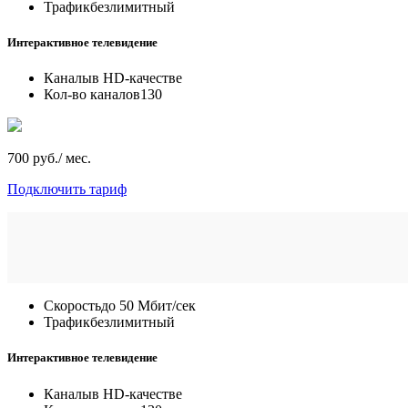
Трафик
безлимитный
Интерактивное телевидение
Каналы
в HD-качестве
Кол-во каналов
130
700 руб./ мес.
Подключить тариф
Скорость
до 50 Мбит/сек
Трафик
безлимитный
Интерактивное телевидение
Каналы
в HD-качестве