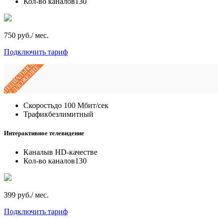
Кол-во каналов
130
750 руб./ мес.
Подключить тариф
СПЕЦИАЛЬНОЕ
ПРЕДЛОЖЕНИЕ
Скорость
до 100 Мбит/сек
Трафик
безлимитный
Интерактивное телевидение
Каналы
в HD-качестве
Кол-во каналов
130
399 руб./ мес.
Подключить тариф