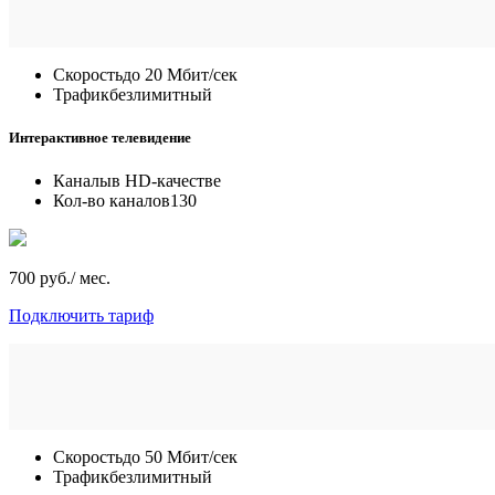
Скорость
до 20 Мбит/сек
Трафик
безлимитный
Интерактивное телевидение
Каналы
в HD-качестве
Кол-во каналов
130
700 руб./ мес.
Подключить тариф
Скорость
до 50 Мбит/сек
Трафик
безлимитный