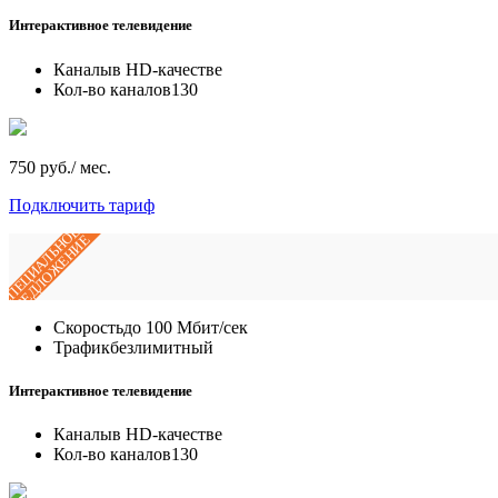
Интерактивное телевидение
Каналы
в HD-качестве
Кол-во каналов
130
750 руб./ мес.
Подключить тариф
СПЕЦИАЛЬНОЕ
ПРЕДЛОЖЕНИЕ
Скорость
до 100 Мбит/сек
Трафик
безлимитный
Интерактивное телевидение
Каналы
в HD-качестве
Кол-во каналов
130