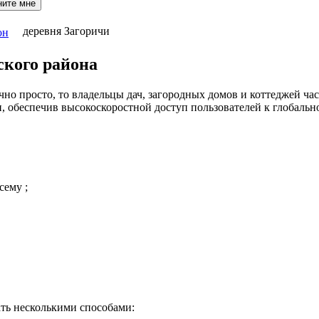
ните мне
деревня Загоричи
он
ского района
но просто, то владельцы дач, загородных домов и коттеджей час
 обеспечив высокоскоростной доступ пользователей к глобальн
сему ;
ть несколькими способами: