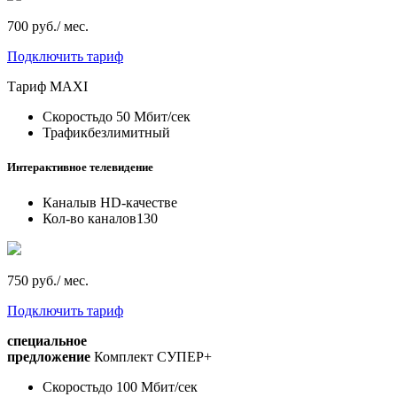
700 руб./ мес.
Подключить тариф
Тариф
MAXI
Скорость
до 50 Мбит/сек
Трафик
безлимитный
Интерактивное телевидение
Каналы
в HD-качестве
Кол-во каналов
130
750 руб./ мес.
Подключить тариф
специальное
предложение
Комплект СУПЕР+
Скорость
до 100 Мбит/сек