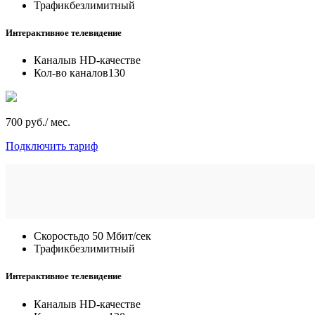
Трафик
безлимитный
Интерактивное телевидение
Каналы
в HD-качестве
Кол-во каналов
130
700 руб./ мес.
Подключить тариф
Скорость
до 50 Мбит/сек
Трафик
безлимитный
Интерактивное телевидение
Каналы
в HD-качестве