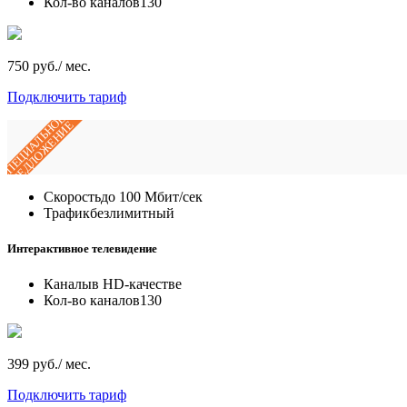
Кол-во каналов
130
750 руб./ мес.
Подключить тариф
СПЕЦИАЛЬНОЕ
ПРЕДЛОЖЕНИЕ
Скорость
до 100 Мбит/сек
Трафик
безлимитный
Интерактивное телевидение
Каналы
в HD-качестве
Кол-во каналов
130
399 руб./ мес.
Подключить тариф