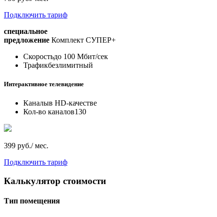
Подключить тариф
специальное
предложение
Комплект СУПЕР+
Скорость
до 100 Мбит/сек
Трафик
безлимитный
Интерактивное телевидение
Каналы
в HD-качестве
Кол-во каналов
130
399 руб./ мес.
Подключить тариф
Калькулятор стоимости
Тип помещения