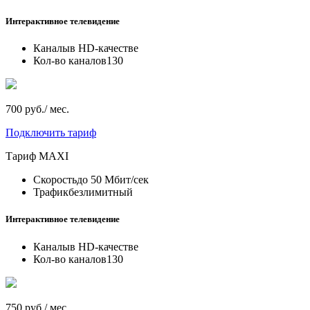
Интерактивное телевидение
Каналы
в HD-качестве
Кол-во каналов
130
700 руб./ мес.
Подключить тариф
Тариф
MAXI
Скорость
до 50 Мбит/сек
Трафик
безлимитный
Интерактивное телевидение
Каналы
в HD-качестве
Кол-во каналов
130
750 руб./ мес.