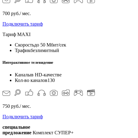
700 руб./ мес.
Подключить тариф
Тариф
MAXI
Скорость
до 50 Мбит/сек
Трафик
безлимитный
Интерактивное телевидение
Каналы
в HD-качестве
Кол-во каналов
130
750 руб./ мес.
Подключить тариф
специальное
предложение
Комплект СУПЕР+