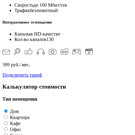
Скорость
до 100 Мбит/сек
Трафик
безлимитный
Интерактивное телевидение
Каналы
в HD-качестве
Кол-во каналов
130
399 руб./ мес.
Подключить тариф
Калькулятор стоимости
Тип помещения
Дом
Квартира
Кафе
Офис