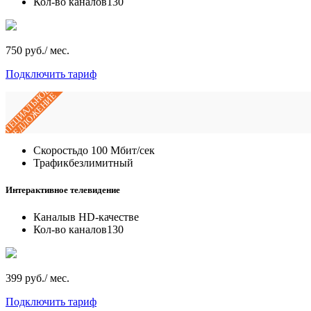
Кол-во каналов
130
750 руб./ мес.
Подключить тариф
СПЕЦИАЛЬНОЕ
ПРЕДЛОЖЕНИЕ
Скорость
до 100 Мбит/сек
Трафик
безлимитный
Интерактивное телевидение
Каналы
в HD-качестве
Кол-во каналов
130
399 руб./ мес.
Подключить тариф