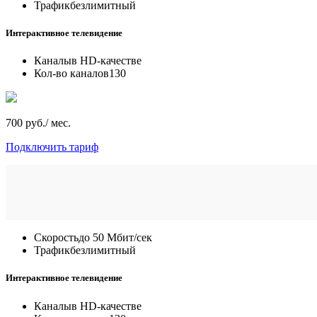
Трафик
безлимитный
Интерактивное телевидение
Каналы
в HD-качестве
Кол-во каналов
130
700 руб./ мес.
Подключить тариф
Скорость
до 50 Мбит/сек
Трафик
безлимитный
Интерактивное телевидение
Каналы
в HD-качестве