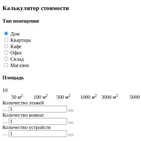
Калькулятор стоимости
Тип помещения
Дом
Квартира
Кафе
Офис
Склад
Магазин
Площадь
10
2
2
2
2
2
2
50 м
100 м
500 м
1000 м
3000 м
5000
Количество этажей
Количество комнат
Количество устройств