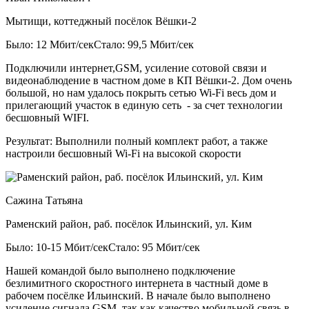
Мытищи, коттеджный посёлок Вёшки-2
Было: 12 Мбит/сек
Стало: 99,5 Мбит/сек
Подключили интернет,GSM, усиление сотовой связи и
видеонаблюдение в частном доме в КП Вёшки-2. Дом очень
большой, но нам удалось покрыть сетью Wi-Fi весь дом и
прилегающий участок в единую сеть - за счет технологии
бесшовный WIFI.
Результат:
Выполнили полный комплект работ, а также
настроили бесшовный Wi-Fi на высокой скорости
Сажина Татьяна
Раменский район, раб. посёлок Ильинский, ул. Ким
Было: 10-15 Мбит/сек
Стало: 95 Мбит/сек
Нашей командой было выполнено подключение
безлимитного скоростного интернета в частный доме в
рабочем посёлке Ильинский. В начале было выполнено
усиление сигнала GSM, так как качество мобильной связь в