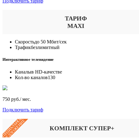
Подключить тариф
ТАРИФ
MAXI
Скорость
до 50 Мбит/сек
Трафик
безлимитный
Интерактивное телевидение
Каналы
в HD-качестве
Кол-во каналов
130
750 руб./ мес.
Подключить тариф
СПЕЦИАЛЬНОЕ
ПРЕДЛОЖЕНИЕ
КОМПЛЕКТ СУПЕР+