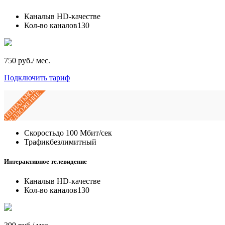
Каналы
в HD-качестве
Кол-во каналов
130
750 руб./ мес.
Подключить тариф
СПЕЦИАЛЬНОЕ
ПРЕДЛОЖЕНИЕ
Скорость
до 100 Мбит/сек
Трафик
безлимитный
Интерактивное телевидение
Каналы
в HD-качестве
Кол-во каналов
130