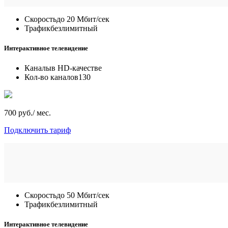
Скорость
до 20 Мбит/сек
Трафик
безлимитный
Интерактивное телевидение
Каналы
в HD-качестве
Кол-во каналов
130
700 руб./ мес.
Подключить тариф
Скорость
до 50 Мбит/сек
Трафик
безлимитный
Интерактивное телевидение