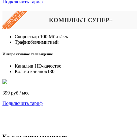
Подключить тариф
СПЕЦИАЛЬНОЕ
ПРЕДЛОЖЕНИЕ
КОМПЛЕКТ СУПЕР+
Скорость
до 100 Мбит/сек
Трафик
безлимитный
Интерактивное телевидение
Каналы
в HD-качестве
Кол-во каналов
130
399 руб./ мес.
Подключить тариф
Калькулятор стоимости