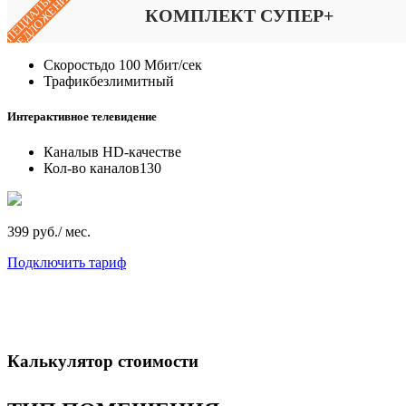
СПЕЦИАЛЬНОЕ
ПРЕДЛОЖЕНИЕ
КОМПЛЕКТ СУПЕР+
Скорость
до 100 Мбит/сек
Трафик
безлимитный
Интерактивное телевидение
Каналы
в HD-качестве
Кол-во каналов
130
399 руб./ мес.
Подключить тариф
Калькулятор стоимости