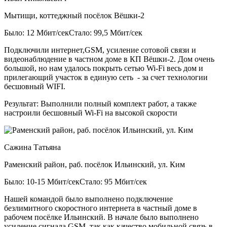
Мытищи, коттеджный посёлок Вёшки-2
Было: 12 Мбит/сек
Стало: 99,5 Мбит/сек
Подключили интернет,GSM, усиление сотовой связи и
видеонаблюдение в частном доме в КП Вёшки-2. Дом очень
большой, но нам удалось покрыть сетью Wi-Fi весь дом и
прилегающий участок в единую сеть - за счет технологии
бесшовный WIFI.
Результат:
Выполнили полный комплект работ, а также
настроили бесшовный Wi-Fi на высокой скорости
Сажина Татьяна
Раменский район, раб. посёлок Ильинский, ул. Ким
Было: 10-15 Мбит/сек
Стало: 95 Мбит/сек
Нашей командой было выполнено подключение
безлимитного скоростного интернета в частный доме в
рабочем посёлке Ильинский. В начале было выполнено
усиление сигнала GSM, так как качество мобильной связь в