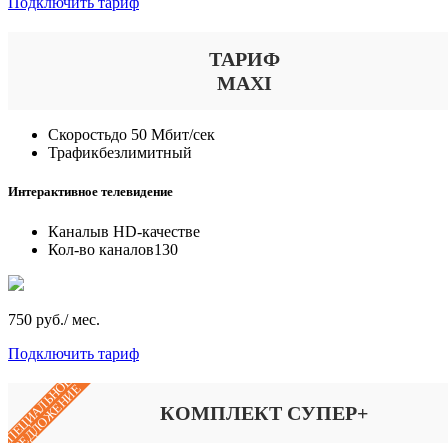
Подключить тариф
ТАРИФ
MAXI
Скорость
до 50 Мбит/сек
Трафик
безлимитный
Интерактивное телевидение
Каналы
в HD-качестве
Кол-во каналов
130
750 руб./ мес.
Подключить тариф
СПЕЦИАЛЬНОЕ
ПРЕДЛОЖЕНИЕ
КОМПЛЕКТ СУПЕР+