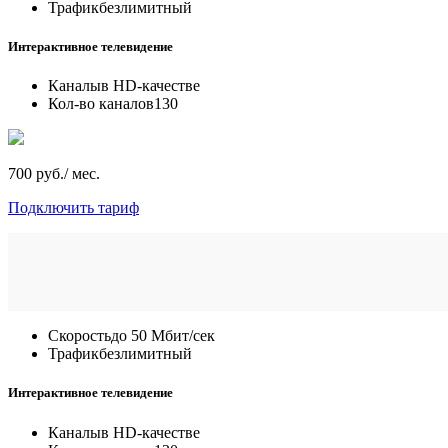
Трафик
безлимитный
Интерактивное телевидение
Каналы
в HD-качестве
Кол-во каналов
130
700 руб./ мес.
Подключить тариф
Скорость
до 50 Мбит/сек
Трафик
безлимитный
Интерактивное телевидение
Каналы
в HD-качестве