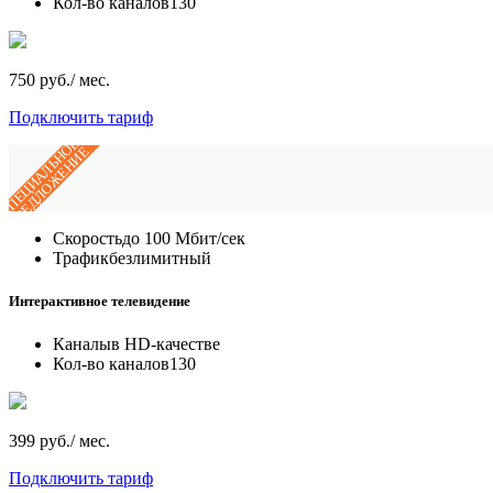
Кол-во каналов
130
750 руб./ мес.
Подключить тариф
СПЕЦИАЛЬНОЕ
ПРЕДЛОЖЕНИЕ
Скорость
до 100 Мбит/сек
Трафик
безлимитный
Интерактивное телевидение
Каналы
в HD-качестве
Кол-во каналов
130
399 руб./ мес.
Подключить тариф