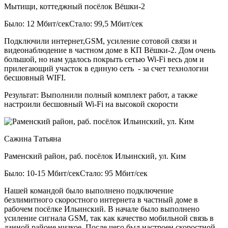
Мытищи, коттеджный посёлок Вёшки-2
Было: 12 Мбит/сек
Стало: 99,5 Мбит/сек
Подключили интернет,GSM, усиление сотовой связи и
видеонаблюдение в частном доме в КП Вёшки-2. Дом очень
большой, но нам удалось покрыть сетью Wi-Fi весь дом и
прилегающий участок в единую сеть - за счет технологии
бесшовный WIFI.
Результат:
Выполнили полный комплект работ, а также
настроили бесшовный Wi-Fi на высокой скорости
Сажина Татьяна
Раменский район, раб. посёлок Ильинский, ул. Ким
Было: 10-15 Мбит/сек
Стало: 95 Мбит/сек
Нашей командой было выполнено подключение
безлимитного скоростного интернета в частный доме в
рабочем посёлке Ильинский. В начале было выполнено
усиление сигнала GSM, так как качество мобильной связь в
данной районе низкое. После чего был настроен скоростной