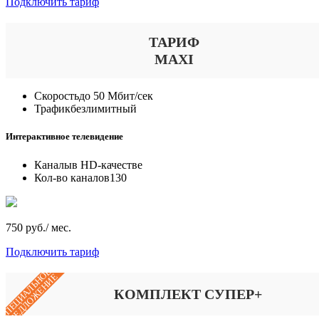
Подключить тариф
ТАРИФ
MAXI
Скорость
до 50 Мбит/сек
Трафик
безлимитный
Интерактивное телевидение
Каналы
в HD-качестве
Кол-во каналов
130
750 руб./ мес.
Подключить тариф
СПЕЦИАЛЬНОЕ
ПРЕДЛОЖЕНИЕ
КОМПЛЕКТ СУПЕР+