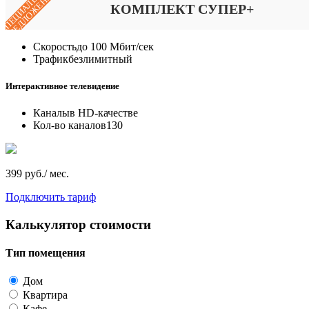
СПЕЦИАЛЬНОЕ
ПРЕДЛОЖЕНИЕ
КОМПЛЕКТ СУПЕР+
Скорость
до 100 Мбит/сек
Трафик
безлимитный
Интерактивное телевидение
Каналы
в HD-качестве
Кол-во каналов
130
399 руб./ мес.
Подключить тариф
Калькулятор стоимости
Тип помещения
Дом
Квартира
Кафе