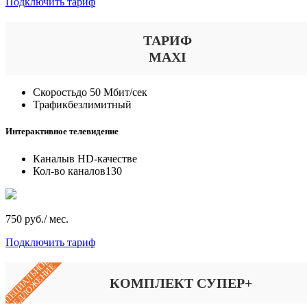
Подключить тариф
ТАРИФ
MAXI
Скорость
до 50 Мбит/сек
Трафик
безлимитный
Интерактивное телевидение
Каналы
в HD-качестве
Кол-во каналов
130
750 руб./ мес.
Подключить тариф
СПЕЦИАЛЬНОЕ
ПРЕДЛОЖЕНИЕ
КОМПЛЕКТ СУПЕР+