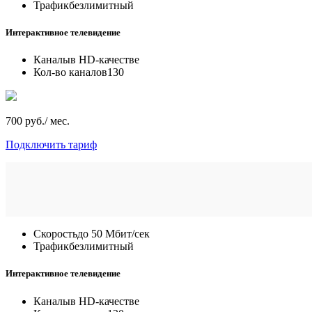
Трафик
безлимитный
Интерактивное телевидение
Каналы
в HD-качестве
Кол-во каналов
130
700 руб./ мес.
Подключить тариф
Скорость
до 50 Мбит/сек
Трафик
безлимитный
Интерактивное телевидение
Каналы
в HD-качестве