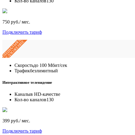
Кол-во каналов
130
750 руб./ мес.
Подключить тариф
СПЕЦИАЛЬНОЕ
ПРЕДЛОЖЕНИЕ
Скорость
до 100 Мбит/сек
Трафик
безлимитный
Интерактивное телевидение
Каналы
в HD-качестве
Кол-во каналов
130
399 руб./ мес.
Подключить тариф