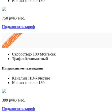
Кол-во каналов
130
750 руб./ мес.
Подключить тариф
СПЕЦИАЛЬНОЕ
ПРЕДЛОЖЕНИЕ
Скорость
до 100 Мбит/сек
Трафик
безлимитный
Интерактивное телевидение
Каналы
в HD-качестве
Кол-во каналов
130
399 руб./ мес.
Подключить тариф