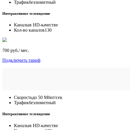
Трафик
безлимитный
Интерактивное телевидение
Каналы
в HD-качестве
Кол-во каналов
130
700 руб./ мес.
Подключить тариф
Скорость
до 50 Мбит/сек
Трафик
безлимитный
Интерактивное телевидение
Каналы
в HD-качестве