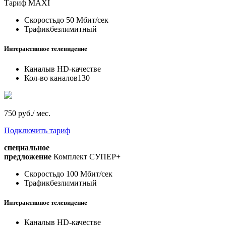
Тариф
MAXI
Скорость
до 50 Мбит/сек
Трафик
безлимитный
Интерактивное телевидение
Каналы
в HD-качестве
Кол-во каналов
130
750 руб./ мес.
Подключить тариф
специальное
предложение
Комплект СУПЕР+
Скорость
до 100 Мбит/сек
Трафик
безлимитный
Интерактивное телевидение
Каналы
в HD-качестве