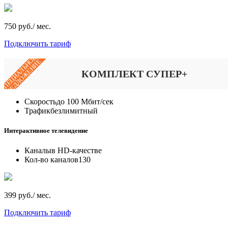
750 руб./ мес.
Подключить тариф
СПЕЦИАЛЬНОЕ
ПРЕДЛОЖЕНИЕ
КОМПЛЕКТ СУПЕР+
Скорость
до 100 Мбит/сек
Трафик
безлимитный
Интерактивное телевидение
Каналы
в HD-качестве
Кол-во каналов
130
399 руб./ мес.
Подключить тариф